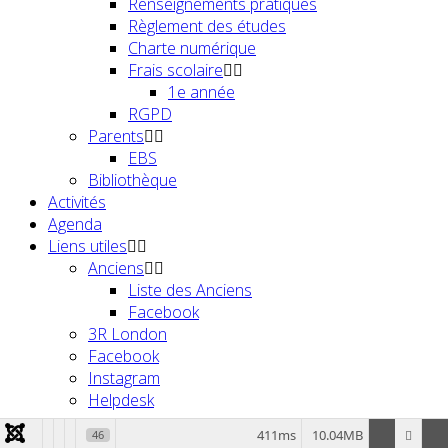
Renseignements pratiques
Règlement des études
Charte numérique
Frais scolaire
1e année
RGPD
Parents
EBS
Bibliothèque
Activités
Agenda
Liens utiles
Anciens
Liste des Anciens
Facebook
3R London
Facebook
Instagram
Helpdesk
411ms
10.04MB
46