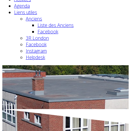
Agenda
Liens utiles
Anciens
Liste des Anciens
Facebook
3R London
Facebook
Instagram
Helpdesk