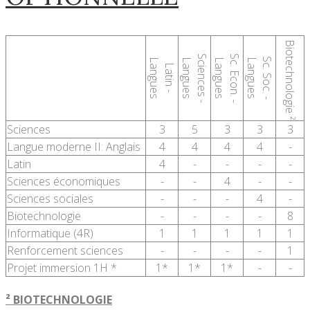
Biotechnologie ²
Sciences -
Sc. Econ. -
Sc. Soc. -
Langues
Langues
Langues
Langues
Latin -
Sciences
3
5
3
3
3
Langue moderne II: Anglais
4
4
4
4
-
Latin
4
-
-
-
-
Sciences économiques
-
-
4
-
-
Sciences sociales
-
-
-
4
-
Biotechnologie
-
-
-
-
8
Informatique (4R)
1
1
1
1
1
Renforcement sciences
-
-
-
-
1
Projet immersion 1H *
1*
1*
1*
-
-
² BIOTECHNOLOGIE