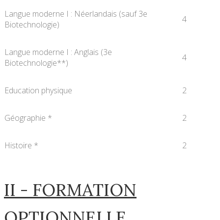
Langue moderne I : Néerlandais (sauf 3e
4
Biotechnologie)
Langue moderne I : Anglais (3e
4
Biotechnologie**)
Education physique
2
Géographie *
2
Histoire *
2
II - FORMATION
OPTIONNELLE