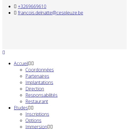
+3269669610
francois.delnatte@cespleuze.be
Accueil
Coordonnées
Partenaires
Implantations
Direction
Responsabilités
Restaurant
Etudes
Inscriptions
Options
Immersion