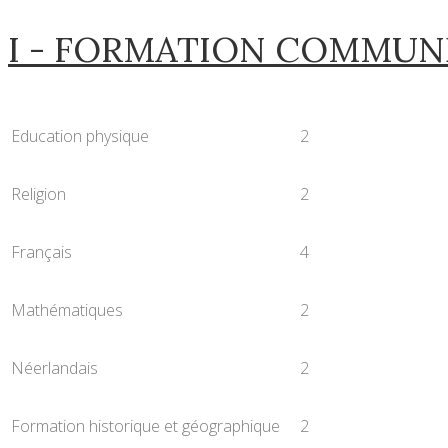
I - FORMATION COMMUN
Education physique
2
Religion
2
Français
4
Mathématiques
2
Néerlandais
2
Formation historique et géographique
2