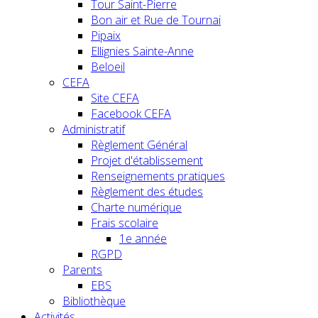
Tour Saint-Pierre
Bon air et Rue de Tournai
Pipaix
Ellignies Sainte-Anne
Beloeil
CEFA
Site CEFA
Facebook CEFA
Administratif
Règlement Général
Projet d'établissement
Renseignements pratiques
Règlement des études
Charte numérique
Frais scolaire
1e année
RGPD
Parents
EBS
Bibliothèque
Activités