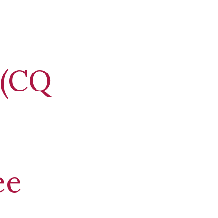
 (CQ
ée