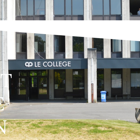
T
E
N