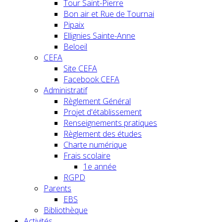
Tour Saint-Pierre
Bon air et Rue de Tournai
Pipaix
Ellignies Sainte-Anne
Beloeil
CEFA
Site CEFA
Facebook CEFA
Administratif
Règlement Général
Projet d'établissement
Renseignements pratiques
Règlement des études
Charte numérique
Frais scolaire
1e année
RGPD
Parents
EBS
Bibliothèque
Activités