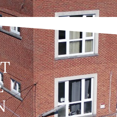
T
E
N