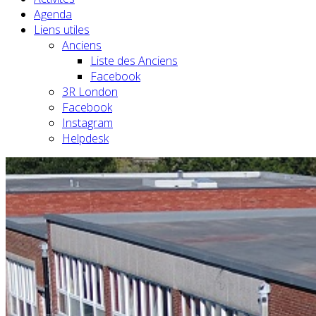
Agenda
Liens utiles
Anciens
Liste des Anciens
Facebook
3R London
Facebook
Instagram
Helpdesk