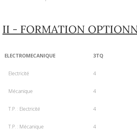
II - FORMATION OPTION
ELECTROMECANIQUE
3TQ
Electricité
4
Mécanique
4
T.P. : Electricité
4
T.P. : Mécanique
4