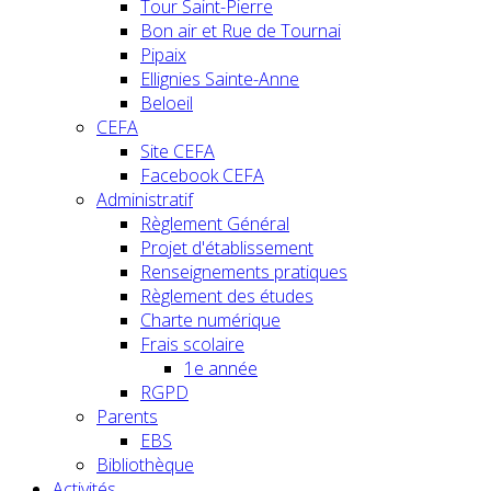
Tour Saint-Pierre
Bon air et Rue de Tournai
Pipaix
Ellignies Sainte-Anne
Beloeil
CEFA
Site CEFA
Facebook CEFA
Administratif
Règlement Général
Projet d'établissement
Renseignements pratiques
Règlement des études
Charte numérique
Frais scolaire
1e année
RGPD
Parents
EBS
Bibliothèque
Activités