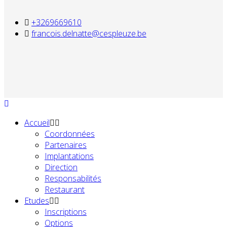
+3269669610
francois.delnatte@cespleuze.be
Accueil
Coordonnées
Partenaires
Implantations
Direction
Responsabilités
Restaurant
Etudes
Inscriptions
Options