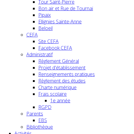
Tour Saint-Pierre
Bon air et Rue de Tournai
Pipaix
Ellignies Sainte-Anne
Beloeil
CEFA
Site CEFA
Facebook CEFA
Administratif
Règlement Général
Projet d'établissement
Renseignements pratiques
Règlement des études
Charte numérique
Frais scolaire
1e année
RGPD
Parents
EBS
Bibliothèque
Activités