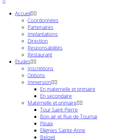
Accueil
Coordonnées
Partenaires
Implantations
Direction
Responsabilités
Restaurant
Etudes
Inscriptions
Options
Immersion
En maternelle et primaire
En secondaire
Maternelle et primaire
Tour Saint-Pierre
Bon air et Rue de Tournai
Pipaix
Ellignies Sainte-Anne
Beloeil