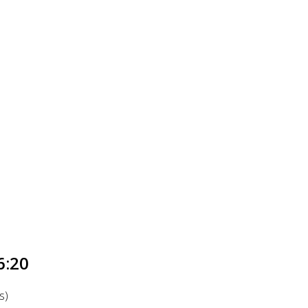
6:20
s)