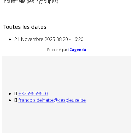
Industrielle (les 2 groupes)
Toutes les dates
21 Novembre 2025
08:20 - 16:20
Propulsé par
iCagenda
+3269669610
francois.delnatte@cespleuze.be