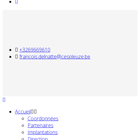
+3269669610
francois.delnatte@cespleuze.be
Accueil
Coordonnées
Partenaires
Implantations
Direction