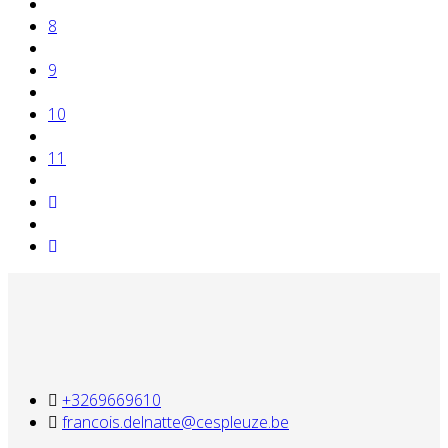
8
9
10
11
+3269669610
francois.delnatte@cespleuze.be