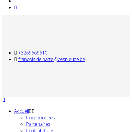
+3269669610
francois.delnatte@cespleuze.be
Accueil
Coordonnées
Partenaires
Implantations