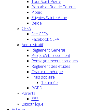
Tour Saint-Pierre
Bon air et Rue de Tournai
Pipaix
Ellignies Sainte-Anne
Beloeil
CEFA
Site CEFA
Facebook CEFA
Administratif
Règlement Général
Projet d'établissement
Renseignements pratiques
Règlement des études
Charte numérique
Frais scolaire
1e année
RGPD
Parents
EBS
Bibliothèque
Activités