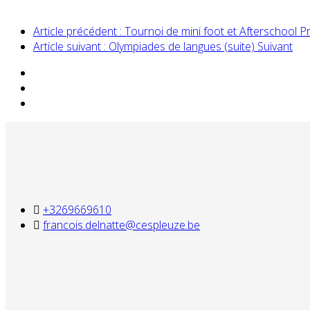
Article précédent : Tournoi de mini foot et Afterschool
P
Article suivant : Olympiades de langues (suite)
Suivant
+3269669610
francois.delnatte@cespleuze.be