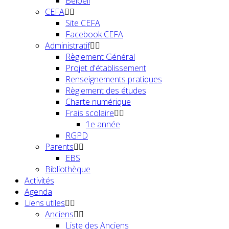
Beloeil
CEFA
Site CEFA
Facebook CEFA
Administratif
Règlement Général
Projet d'établissement
Renseignements pratiques
Règlement des études
Charte numérique
Frais scolaire
1e année
RGPD
Parents
EBS
Bibliothèque
Activités
Agenda
Liens utiles
Anciens
Liste des Anciens