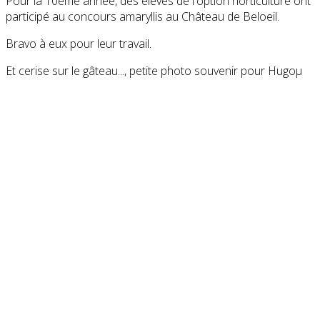
Pour la 10ème année, des élèves de l'option horticulture ont
participé au concours amaryllis au Château de Beloeil.
Bravo à eux pour leur travail.
Et cerise sur le gâteau..., petite photo souvenir pour Hugoµ