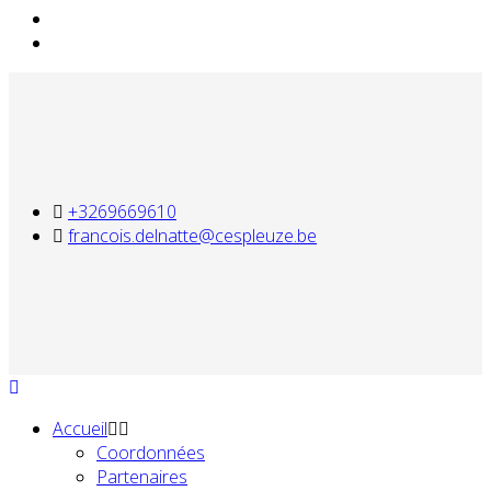
+3269669610
francois.delnatte@cespleuze.be
Accueil
Coordonnées
Partenaires