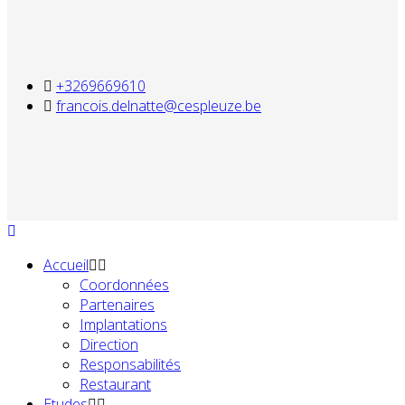
+3269669610
francois.delnatte@cespleuze.be
Accueil
Coordonnées
Partenaires
Implantations
Direction
Responsabilités
Restaurant
Etudes